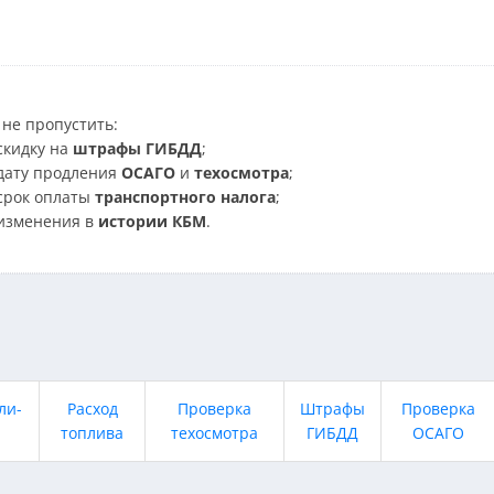
не пропустить:
скидку на
штрафы ГИБДД
;
дату продления
ОСАГО
и
техосмотра
;
срок оплаты
транспортного налога
;
изменения в
истории КБМ
.
ли-
Расход
Проверка
Штрафы
Проверка
топлива
техосмотра
ГИБДД
ОСАГО