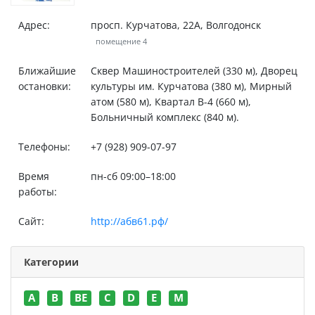
Адрес:
просп. Курчатова, 22А, Волгодонск
помещение 4
Ближайшие
Сквер Машиностроителей (330 м), Дворец
остановки:
культуры им. Курчатова (380 м), Мирный
атом (580 м), Квартал В-4 (660 м),
Больничный комплекс (840 м).
Телефоны:
+7 (928) 909-07-97
Время
пн-сб 09:00–18:00
работы:
Сайт:
http://абв61.рф/
Категории
A
B
BE
C
D
E
M