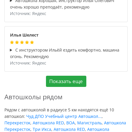
Автошкола хорошая, инструктор Илья Олегович
очень хорошо преподаёт, рекомендую
Источник: Яндекс
Илья Шелест
С инструктором Ильёй ездить комфортно, машина
огонь. Рекомендую
Источник: Яндекс
Показать еще
Автошколы рядом
Рядом с автошколой в радиусе 5 км находятся ещё 10
автошкол:
Чуд ДПО Учебный центр Автошкол...
,
Перекресток
,
Автошкола RED
,
ВОА
,
Магистраль
,
Автошкола
Перекресток
,
Три Икса
,
Автошкола RED
,
Автошкола