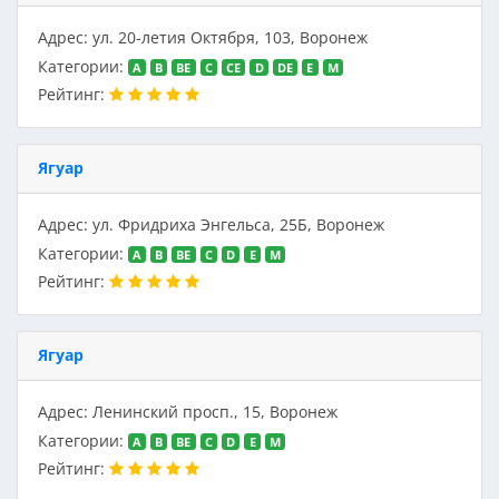
Адрес: ул. 20-летия Октября, 103, Воронеж
Категории:
A
B
BE
C
CE
D
DE
E
M
Рейтинг:
Ягуар
Адрес: ул. Фридриха Энгельса, 25Б, Воронеж
Категории:
A
B
BE
C
D
E
M
Рейтинг:
Ягуар
Адрес: Ленинский просп., 15, Воронеж
Категории:
A
B
BE
C
D
E
M
Рейтинг: