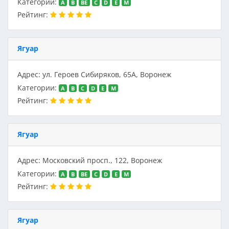
Категории:
A
B
BE
C
D
E
M
Рейтинг:
Ягуар
Адрес: ул. Героев Сибиряков, 65А, Воронеж
Категории:
A
B
C
D
E
M
Рейтинг:
Ягуар
Адрес: Московский просп., 122, Воронеж
Категории:
A
B
BE
C
D
E
M
Рейтинг:
Ягуар