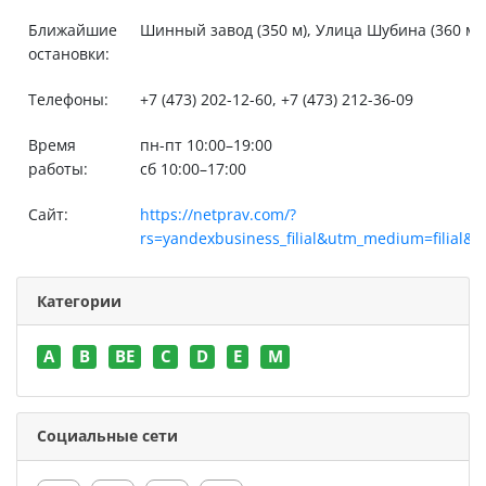
Ближайшие
Шинный завод (350 м), Улица Шубина (360 м), 
остановки:
Телефоны:
+7 (473) 202-12-60, +7 (473) 212-36-09
Время
пн-пт 10:00–19:00
работы:
сб 10:00–17:00
Сайт:
https://netprav.com/?
rs=yandexbusiness_filial&utm_medium=filial&
Категории
A
B
BE
C
D
E
M
Социальные сети