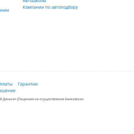
Автошколы
Компании по автоподбору
ании
оплаты
Гарантии
лашение
.Деньги» (Лицензия на осуществление банковских