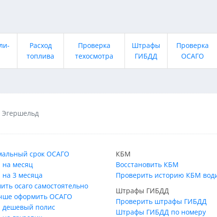
ли-
Расход
Проверка
Штрафы
Проверка
топлива
техосмотра
ГИБДД
ОСАГО
Эгершельд
альный срок ОСАГО
КБМ
 на месяц
Восстановить КБМ
 на 3 месяца
Проверить историю КБМ вод
ить осаго самостоятельно
Штрафы ГИБДД
учше оформить ОСАГО
Проверить штрафы ГИБДД
 дешевый полис
Штрафы ГИБДД по номеру