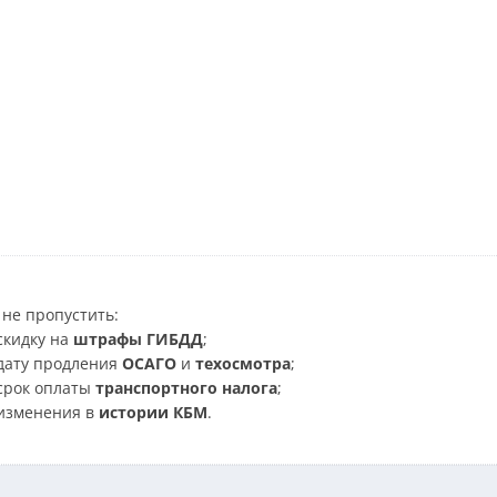
не пропустить:
скидку на
штрафы ГИБДД
;
дату продления
ОСАГО
и
техосмотра
;
срок оплаты
транспортного налога
;
изменения в
истории КБМ
.