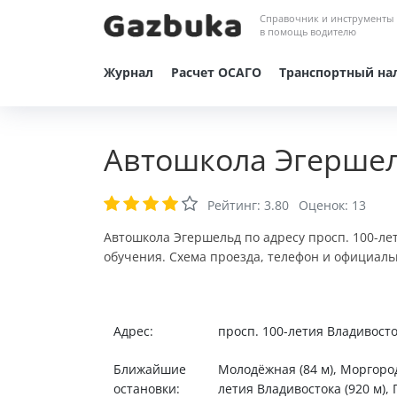
Справочник и инструменты
в помощь водителю
Журнал
Расчет ОСАГО
Транспортный на
Автошкола Эгершел
Рейтинг:
3.80
Оценок:
13
Автошкола Эгершельд по адресу просп. 100-ле
обучения. Схема проезда, телефон и официаль
Адрес:
просп. 100-летия Владивосто
Ближайшие
Молодёжная (84 м), Моргород
остановки:
летия Владивостока (920 м), 