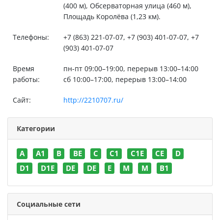
(400 м), Обсерваторная улица (460 м),
Площадь Королёва (1,23 км).
Телефоны:
+7 (863) 221-07-07, +7 (903) 401-07-07, +7
(903) 401-07-07
Время
пн-пт 09:00–19:00, перерыв 13:00–14:00
работы:
сб 10:00–17:00, перерыв 13:00–14:00
Сайт:
http://2210707.ru/
Категории
A
A1
B
BE
C
C1
C1E
CE
D
D1
D1E
DE
DE
E
M
M
В1
Социальные сети