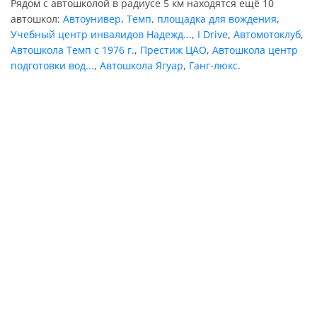
Рядом с автошколой в радиусе 5 км находятся ещё 10
автошкол:
Автоунивер
,
Темп, площадка для вождения
,
Учебный центр инвалидов Надежд...
,
I Drive
,
Автомотоклуб
,
Автошкола Темп с 1976 г.
,
Престиж ЦАО
,
Автошкола центр
подготовки вод...
,
Автошкола Ягуар
,
Ганг-люкс
.