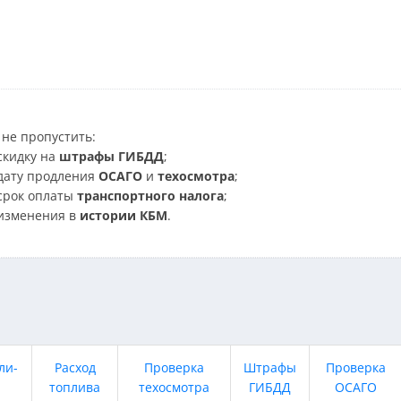
не пропустить:
скидку на
штрафы ГИБДД
;
дату продления
ОСАГО
и
техосмотра
;
срок оплаты
транспортного налога
;
изменения в
истории КБМ
.
ли-
Расход
Проверка
Штрафы
Проверка
топлива
техосмотра
ГИБДД
ОСАГО