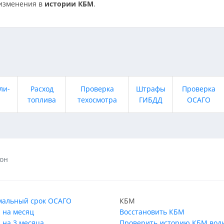
изменения в
истории КБМ
.
ли-
Расход
Проверка
Штрафы
Проверка
топлива
техосмотра
ГИБДД
ОСАГО
сон
альный срок ОСАГО
КБМ
 на месяц
Восстановить КБМ
 на 3 месяца
Проверить историю КБМ вод