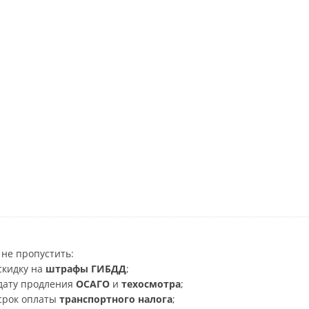
не пропустить:
скидку на
штрафы ГИБДД
;
дату продления
ОСАГО
и
техосмотра
;
срок оплаты
транспортного налога
;