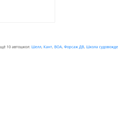
ещё 10 автошкол:
Шелл
,
Кант
,
ВОА
,
Форсаж ДВ
,
Школа судовожд