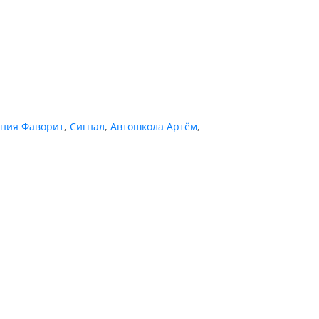
ения Фаворит
,
Сигнал
,
Автошкола Артём
,