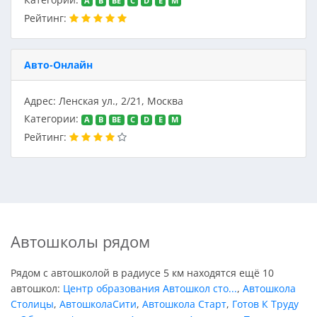
A
B
BE
C
D
E
M
Рейтинг:
Авто-Онлайн
Адрес: Ленская ул., 2/21, Москва
Категории:
A
B
BE
C
D
E
M
Рейтинг:
Автошколы рядом
Рядом с автошколой в радиусе 5 км находятся ещё 10
автошкол:
Центр образования Автошкол сто...
,
Автошкола
Столицы
,
АвтошколаСити
,
Автошкола Старт
,
Готов К Труду