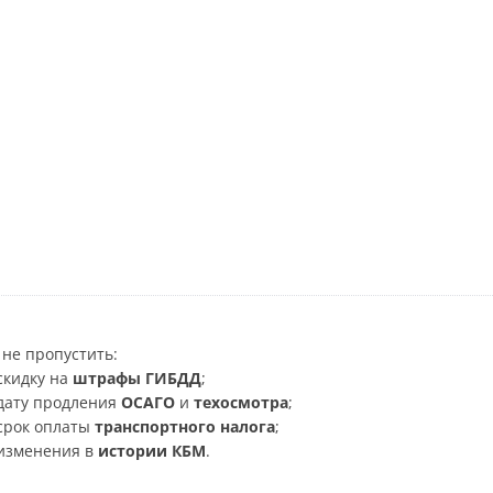
не пропустить:
скидку на
штрафы ГИБДД
;
дату продления
ОСАГО
и
техосмотра
;
срок оплаты
транспортного налога
;
изменения в
истории КБМ
.