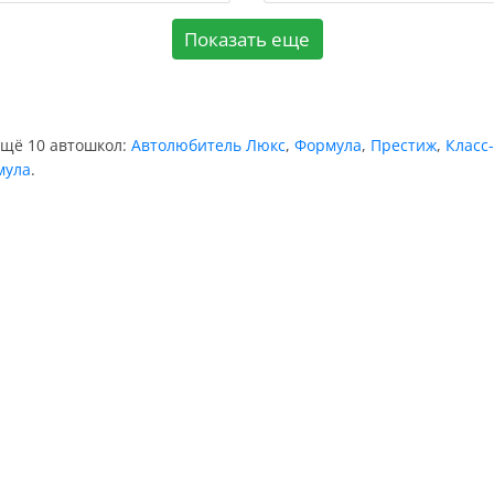
Показать еще
ещё 10 автошкол:
Автолюбитель Люкс
,
Формула
,
Престиж
,
Класс
мула
.