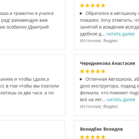
ошо и грамотно я учился
Обратился в автошколу 
ь рад! рекомендую вам
пожалел. Хочу отметить, ч
шие особенно (Дмитрий
занятий и вождения всегд
удобное д...
читать далее
Источник: Яндекс
Чередникова Анастасия
аниях и чтобы сдали,а
Отличная Автошкола, аб
есс в том чтобы мы платили
дело инструктора, подход к
атишь за два часа ,а по
фелиала, что поможет подо
всё на лег...
читать далее
Источник: Яндекс
Вохидбек Вохидов