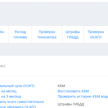
ли-
Расход
Проверка
Штрафы
Проверка
топлива
техосмотра
ГИБДД
ОСАГО
ласс
альный срок ОСАГО
КБМ
 на месяц
Восстановить КБМ
 на 3 месяца
Проверить историю КБМ вод
ить осаго самостоятельно
Штрафы ГИБДД
учше оформить ОСАГО