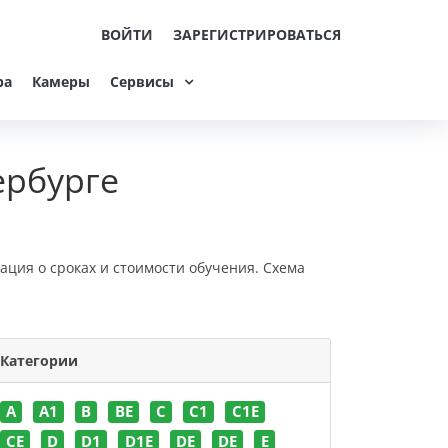
ВОЙТИ
ЗАРЕГИСТРИРОВАТЬСЯ
ра
Камеры
Сервисы
ербурге
ация о сроках и стоимости обучения. Схема
Категории
A
A1
B
BE
C
C1
C1E
CE
D
D1
D1E
DE
DE
E