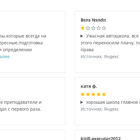
Bsns Nsndn
ы,которые всегда на
Ужасная автошкола, все 
ересные,подготовка
этого переносили плачу, п
и определении
права
алее
Источник: Яндекс
катя ф.
е преподаватели и
хорошая школа главное 
ал с первого раза.
Источник: Яндекс
kirill.executor2012