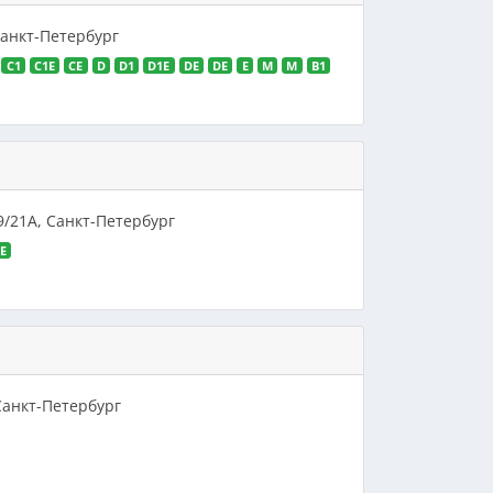
Санкт-Петербург
C1
C1E
CE
D
D1
D1E
DE
DE
E
M
M
В1
9/21А, Санкт-Петербург
E
 Санкт-Петербург