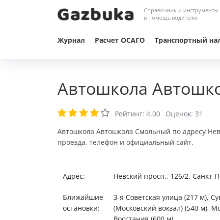
Справочник и инструменты
в помощь водителю
Журнал
Расчет ОСАГО
Транспортный на
Автошкола Автошко
Рейтинг:
4.00
Оценок:
31
Автошкола Автошкола Смольный по адресу Невс
проезда, телефон и официальный сайт.
Адрес:
Невский просп., 126/2, Санкт-
Ближайшие
3-я Советская улица (217 м), С
остановки:
(Московский вокзал) (540 м), 
Восстания (600 м).