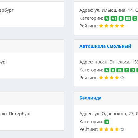
тербург
Адрес: ул. Ильюшина, 14, 
Категории:
A
A1
B
BE
C
Рейтинг:
Автошкола Смольный
бург
Адрес: просп. Энгельса, 13
Категории:
A
B
BE
C
D
Рейтинг:
Беллинда
анкт-Петербург
Адрес: ул. Одоевского, 27,
Категории:
B
Рейтинг: