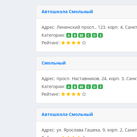
Автошкола Смольный
Адрес: Ленинский просп., 123, корп. 4, Санк
Категории:
A
B
BE
C
D
E
Рейтинг:
Смольный
Адрес: просп. Наставников, 24, корп. 3, Сан
Категории:
A
B
BE
C
D
E
Рейтинг:
Автошкола Смольный
Адрес: ул. Ярослава Гашека, 9, корп. 2, Санк