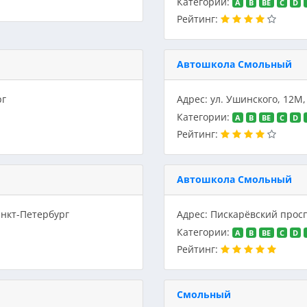
Категории:
A
B
BE
C
D
Рейтинг:
Автошкола Смольный
рг
Адрес: ул. Ушинского, 12М
Категории:
A
B
BE
C
D
Рейтинг:
Автошкола Смольный
анкт-Петербург
Адрес: Пискарёвский просп
Категории:
A
B
BE
C
D
Рейтинг:
Смольный