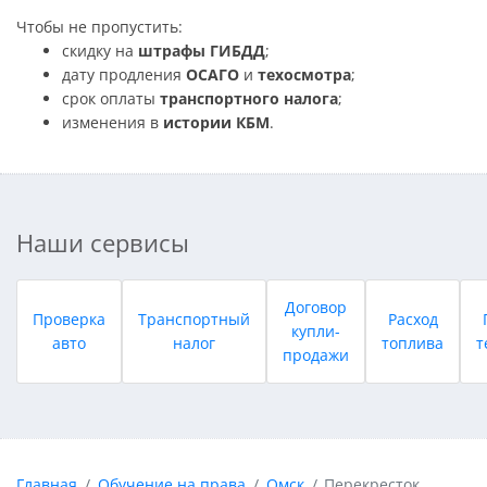
Чтобы не пропустить:
скидку на
штрафы ГИБДД
;
дату продления
ОСАГО
и
техосмотра
;
срок оплаты
транспортного налога
;
изменения в
истории КБМ
.
Наши сервисы
Договор
Проверка
Транспортный
Расход
купли-
авто
налог
топлива
т
продажи
Главная
Обучение на права
Омск
Перекресток