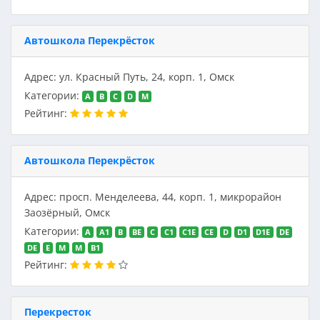
Автошкола Перекрёсток
Адрес: ул. Красный Путь, 24, корп. 1, Омск
Категории:
A
B
C
D
M
Рейтинг:
Автошкола Перекрёсток
Адрес: просп. Менделеева, 44, корп. 1, микрорайон
Заозёрный, Омск
Категории:
A
A1
B
BE
C
C1
C1E
CE
D
D1
D1E
DE
DE
E
M
M
В1
Рейтинг:
Перекресток