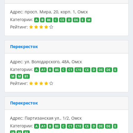
Адрес: просп. Мира, 20, корп. 1, Омск
Категории:
A
B
BE
C
CE
D
DE
E
M
Рейтинг:
Перекресток
Адрес: ул. Володарского, 48А, Омск
Категории:
A
A1
B
BE
C
C1
C1E
CE
D
DE
DE
E
M
M
В1
Рейтинг:
Перекресток
Адрес: Партизанская ул., 1/2, Омск
Категории:
A
A1
B
BE
C
C1
C1E
CE
D
DE
DE
E
M
M
В1