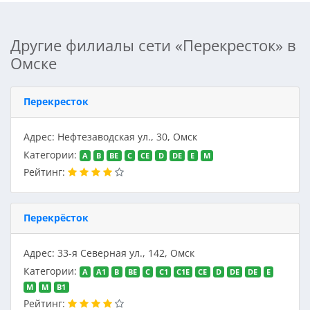
Другие филиалы сети «Перекресток» в
Омске
Перекресток
Адрес: Нефтезаводская ул., 30, Омск
Категории:
A
B
BE
C
CE
D
DE
E
M
Рейтинг:
Перекрёсток
Адрес: 33-я Северная ул., 142, Омск
Категории:
A
A1
B
BE
C
C1
C1E
CE
D
DE
DE
E
M
M
В1
Рейтинг: