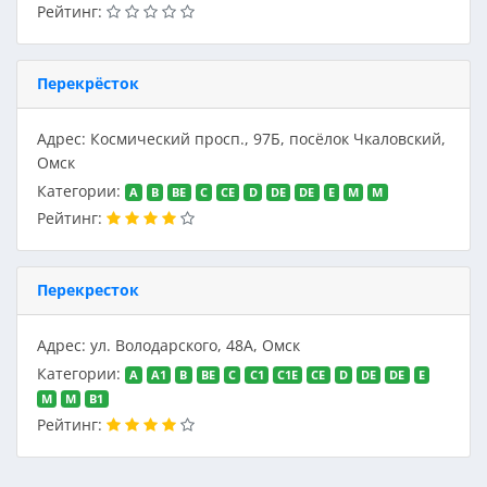
Рейтинг:
Перекрёсток
Адрес: Космический просп., 97Б, посёлок Чкаловский,
Омск
Категории:
A
B
BE
C
CE
D
DE
DE
E
M
M
Рейтинг:
Перекресток
Адрес: ул. Володарского, 48А, Омск
Категории:
A
A1
B
BE
C
C1
C1E
CE
D
DE
DE
E
M
M
В1
Рейтинг: