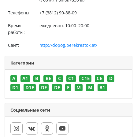
Телефоны:
+7 (3812) 90-88-09
Время
ежедневно, 10:00–20:00
работы:
Сайт:
http://dopog.perekrestok.at/
Категории
A
A1
B
BE
C
C1
C1E
CE
D
D1
D1E
DE
DE
E
M
M
В1
Социальные сети