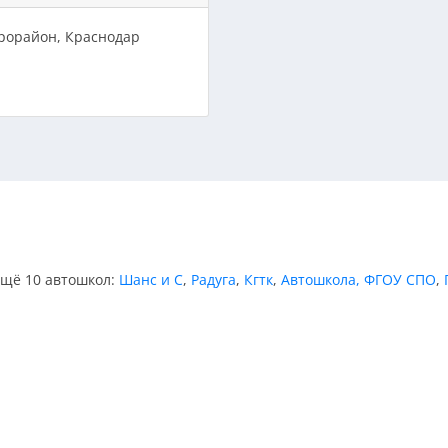
крорайон, Краснодар
ещё 10 автошкол:
Шанс и С
,
Радуга
,
Кгтк
,
Автошкола, ФГОУ СПО
,