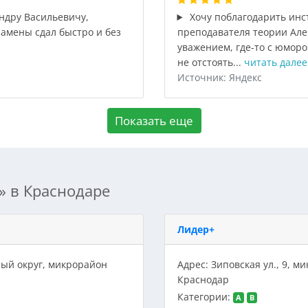
ндру Васильевичу,
Хочу поблагодарить инс
замены сдал быстро и без
преподавателя теории Алек
уважением, где-то с юморо
не отстоять...
читать далее
Источник: Яндекс
Показать еще
» в Краснодаре
Лидер+
ный округ, микрорайон
Адрес: Зиповская ул., 9, 
Краснодар
Категории:
A
B