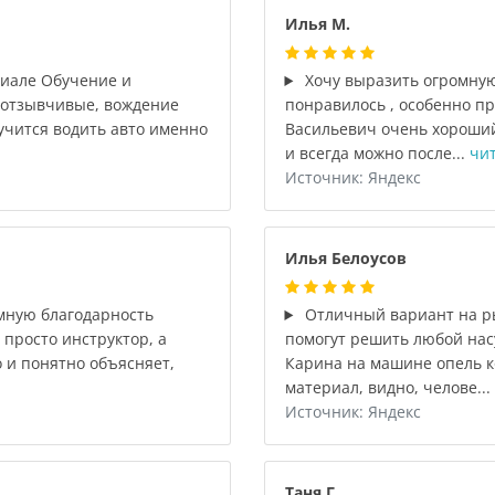
Илья М.
лиале Обучение и
Хочу выразить огромную
и отзывчивые, вождение
понравилось , особенно п
учится водить авто именно
Васильевич очень хороший
и всегда можно после...
чит
Источник: Яндекс
Илья Белоусов
мную благодарность
Отличный вариант на р
 просто инструктор, а
помогут решить любой на
о и понятно объясняет,
Карина на машине опель к
материал, видно, челове...
Источник: Яндекс
Таня Г.