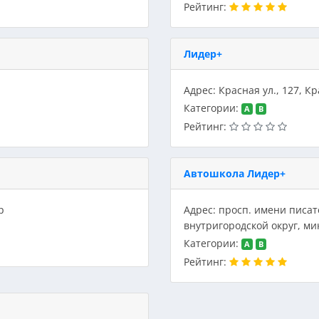
Рейтинг:
Лидер+
Адрес: Красная ул., 127, К
Категории:
A
B
Рейтинг:
Автошкола Лидер+
р
Адрес: просп. имени писат
внутригородской округ, м
Категории:
A
B
Рейтинг: