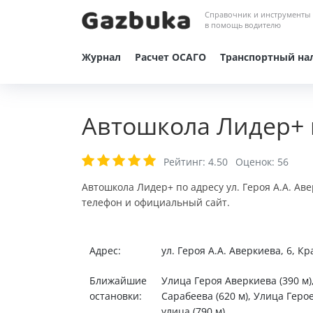
Справочник и инструменты
в помощь водителю
Журнал
Расчет ОСАГО
Транспортный на
Автошкола Лидер+ 
Рейтинг:
4.50
Оценок:
56
Автошкола Лидер+ по адресу ул. Героя А.А. Ав
телефон и официальный сайт.
Адрес:
ул. Героя А.А. Аверкиева, 6, К
Ближайшие
Улица Героя Аверкиева (390 м)
остановки:
Сарабеева (620 м), Улица Геро
улица (790 м).