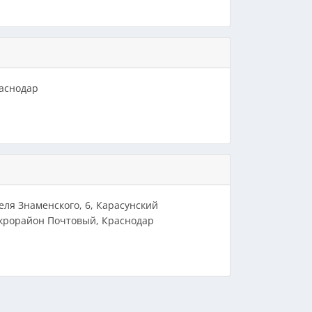
раснодар
еля Знаменского, 6, Карасунский
икрорайон Почтовый, Краснодар