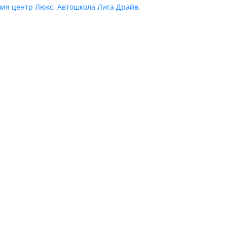
мия центр Люкс
,
Автошкола Лига Драйв
,