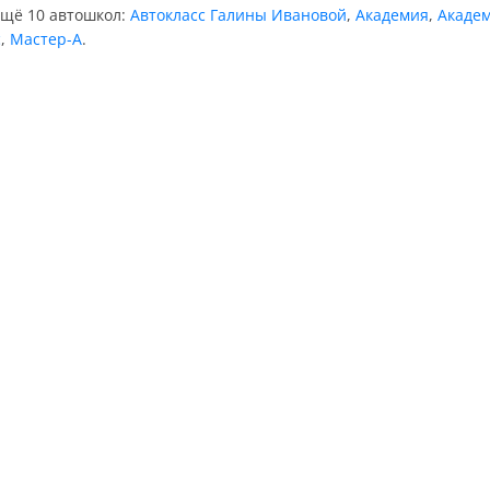
ещё 10 автошкол:
Автокласс Галины Ивановой
,
Академия
,
Акаде
с
,
Мастер-А
.