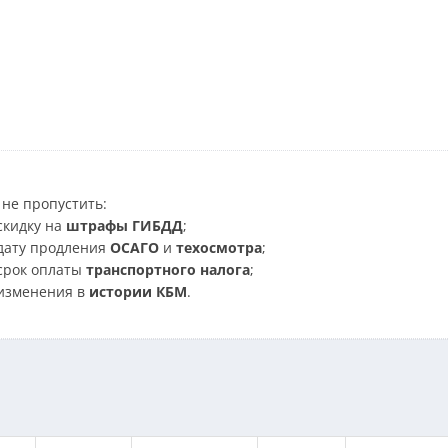
не пропустить:
скидку на
штрафы ГИБДД
;
дату продления
ОСАГО
и
техосмотра
;
срок оплаты
транспортного налога
;
изменения в
истории КБМ
.