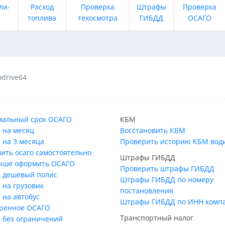
ли-
Расход
Проверка
Штрафы
Проверка
топлива
техосмотра
ГИБДД
ОСАГО
odrive64
альный срок ОСАГО
КБМ
 на месяц
Восстановить КБМ
 на 3 месяца
Проверить историю КБМ вод
ить осаго самостоятельно
Штрафы ГИБДД
учше оформить ОСАГО
Проверить штрафы ГИБДД
 дешевый полис
Штрафы ГИБДД по номеру
 на грузовик
постановления
 на автобус
Штрафы ГИБДД по ИНН комп
ренное ОСАГО
Транспортный налог
 без ограничений