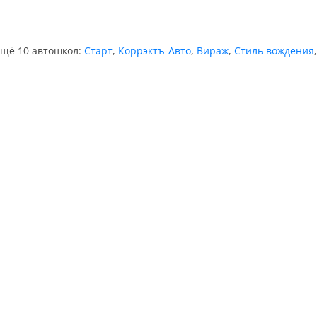
ещё 10 автошкол:
Старт
,
Коррэктъ-Авто
,
Вираж
,
Стиль вождения