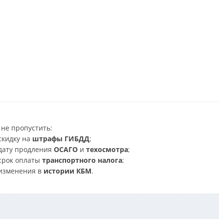
не пропустить:
скидку на
штрафы ГИБДД
;
дату продления
ОСАГО
и
техосмотра
;
срок оплаты
транспортного налога
;
изменения в
истории КБМ
.