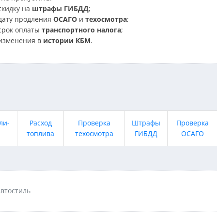
скидку на
штрафы ГИБДД
;
дату продления
ОСАГО
и
техосмотра
;
срок оплаты
транспортного налога
;
изменения в
истории КБМ
.
ли-
Расход
Проверка
Штрафы
Проверка
топлива
техосмотра
ГИБДД
ОСАГО
Автостиль