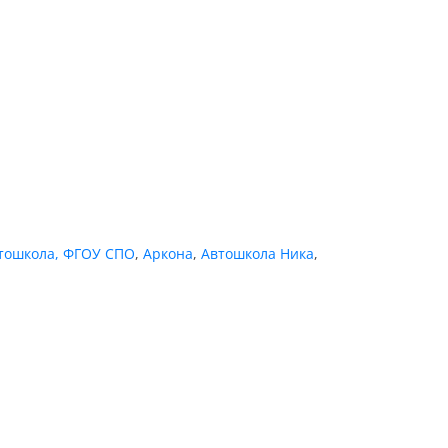
тошкола, ФГОУ СПО
,
Аркона
,
Автошкола Ника
,