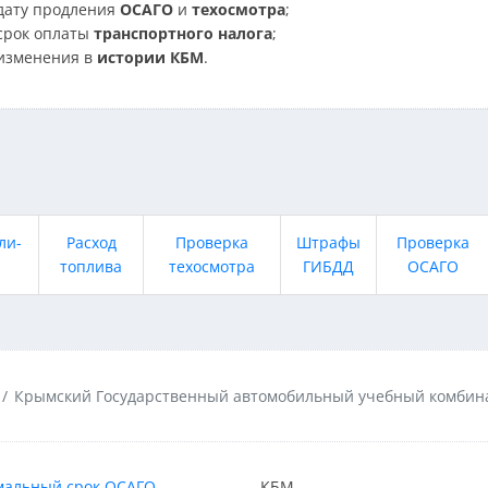
дату продления
ОСАГО
и
техосмотра
;
срок оплаты
транспортного налога
;
изменения в
истории КБМ
.
ли-
Расход
Проверка
Штрафы
Проверка
топлива
техосмотра
ГИБДД
ОСАГО
Крымский Государственный автомобильный учебный комбин
альный срок ОСАГО
КБМ