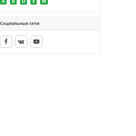
A
B
D
E
M
Социальные сети