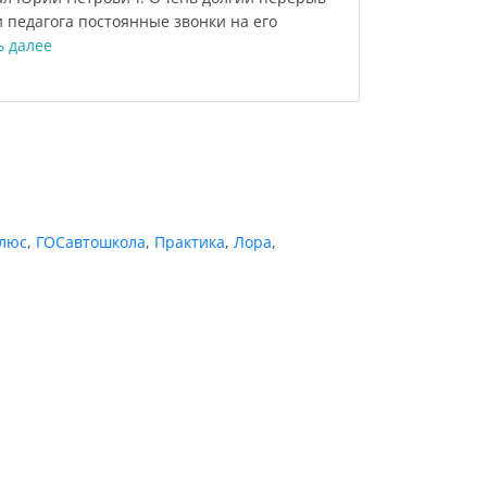
и педагога постоянные звонки на его
ь далее
люс
,
ГОСавтошкола
,
Практика
,
Лора
,