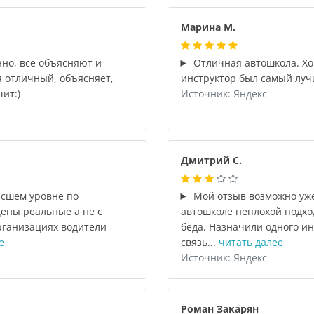
Марина М.
нно, всё объясняют и
Отличная автошкола. Х
 отличный, объясняет,
инструктор был самый лучш
ит:)
Источник: Яндекс
Дмитрий С.
сшем уровне по
Мой отзыв возможно уже 
ены реальные а не с
автошколе неплохой подход
рганизациях водители
беда. Назначили одного ин
е
связь...
читать далее
Источник: Яндекс
Роман Закарян