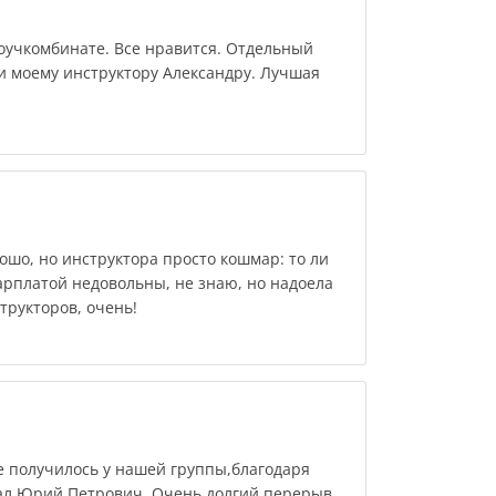
оучкомбинате. Все нравится. Отдельный
 моему инструктору Александру. Лучшая
шо, но инструктора просто кошмар: то ли
 зарплатой недовольны, не знаю, но надоела
трукторов, очень!
 получилось у нашей группы,благодаря
ал Юрий Петрович. Очень долгий перерыв