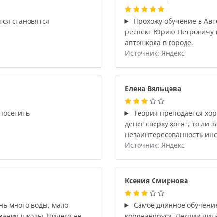
тся становятся
Прохожу обучение в Авт
респект Юрию Петровичу и
автошкола в городе.
Источник: Яндекс
Елена Вяльцева
посетить
Теория преподается хоро
денег сверху хотят, то ли
незаинтересованность инс
Источник: Яндекс
Ксения Смирнова
ь много воды, мало
Самое длинное обучение
ивания школы. Ничего не
коронавирусу. Лекции чит