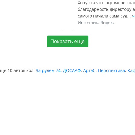
Хочу сказать огромное сп
благодарность директору 
самого начала сама суд...
ч
Источник: Яндекс
Показать еще
ещё 10 автошкол:
За рулём 74
,
ДОСААФ
,
АртэС
,
Перспектива
,
Ка