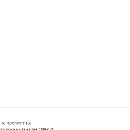
не пропустить:
скидку на
штрафы ГИБДД
;