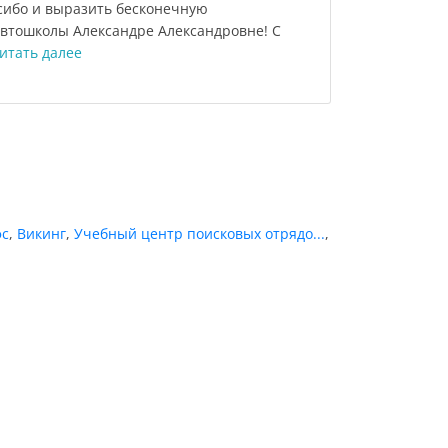
асибо и выразить бесконечную
автошколы Александре Александровне! С
итать далее
фс
,
Викинг
,
Учебный центр поисковых отрядо...
,