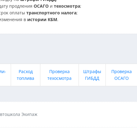
дату продления
ОСАГО
и
техосмотра
;
срок оплаты
транспортного налога
;
изменения в
истории КБМ
.
ли-
Расход
Проверка
Штрафы
Проверка
топлива
техосмотра
ГИБДД
ОСАГО
втошкола Экипаж