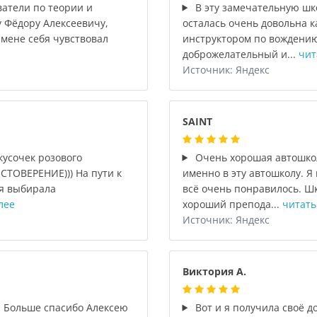
атели по теории и
В эту замечательную шк
у Фёдору Алексеевичу,
осталась очень довольна к
амене себя чувствовал
инструктором по вождени
доброжелательный и...
чит
Источник: Яндекс
SAINT
кусочек розового
Очень хорошая автошкол
ТОВЕРЕНИЕ))) На пути к
именно в эту автошколу. Я
 я выбирала
всё очень понравилось. Шк
лее
хороший препода...
читать
Источник: Яндекс
Виктория А.
. Больше спасибо Алексею
Вот и я получила своё д