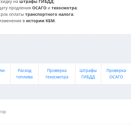
скидку на
штрафы ГИБДД
;
дату продления
ОСАГО
и
техосмотра
;
срок оплаты
транспортного налога
;
изменения в
истории КБМ
.
ли-
Расход
Проверка
Штрафы
Проверка
топлива
техосмотра
ГИБДД
ОСАГО
тор