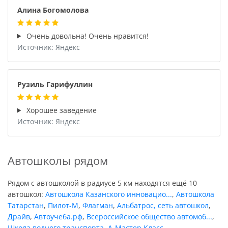
Алина Богомолова
Очень довольна! Очень нравится!
Источник: Яндекс
Рузиль Гарифуллин
Хорошее заведение
Источник: Яндекс
Автошколы рядом
Рядом с автошколой в радиусе 5 км находятся ещё 10
автошкол:
Автошкола Казанского инновацио...
,
Автошкола
Татарстан
,
Пилот-М
,
Флагман
,
Альбатрос, сеть автошкол
,
Драйв
,
Автоучеба.рф
,
Всероссийское общество автомоб...
,
Школа водного транспорта
,
А-Мастер Класс
.