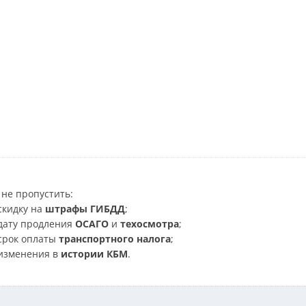
не пропустить:
скидку на
штрафы ГИБДД
;
дату продления
ОСАГО
и
техосмотра
;
срок оплаты
транспортного налога
;
изменения в
истории КБМ
.