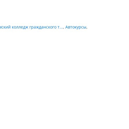
мский колледж гражданского т...
,
Автокурсы
,