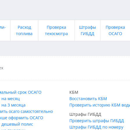
ли-
Расход
Проверка
Штрафы
Проверка
топлива
техосмотра
ГИБДД
ОСАГО
ех
альный срок ОСАГО
КБМ
 на месяц
Восстановить КБМ
 на 3 месяца
Проверить историю КБМ вод
ить осаго самостоятельно
Штрафы ГИБДД
учше оформить ОСАГО
Проверить штрафы ГИБДД
 дешевый полис
Штрафы ГИБДД по номеру