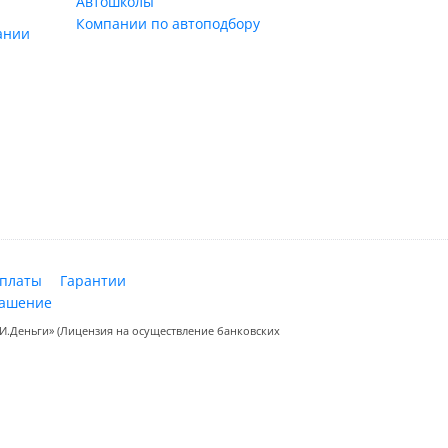
Автошколы
Компании по автоподбору
ании
оплаты
Гарантии
лашение
.Деньги» (Лицензия на осуществление банковских