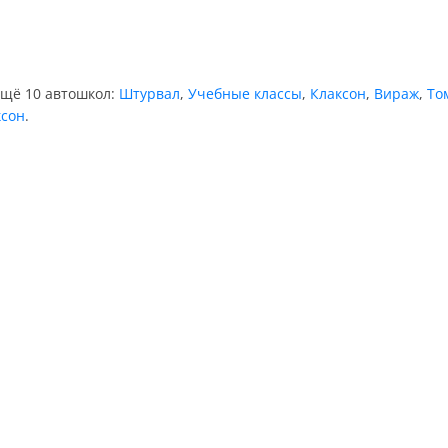
ещё 10 автошкол:
Штурвал
,
Учебные классы
,
Клаксон
,
Вираж
,
То
ксон
.