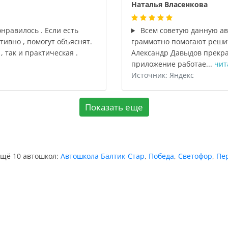
Наталья Власенкова
онравилось . Если есть
Всем советую данную ав
ивно , помогут объяснят.
граммотно помогают решит
 так и практическая .
Александр Давыдов прекра
приложение работае...
чит
Источник: Яндекс
Показать еще
ещё 10 автошкол:
Автошкола Балтик-Стар
,
Победа
,
Светофор
,
Пе