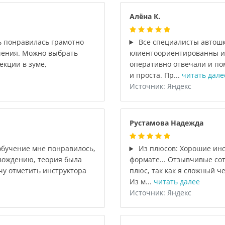
Алёна К.
ь понравилась грамотно
Все специалисты автошк
чения. Можно выбрать
клиентоориентированны и 
екции в зуме,
оперативно отвечали и по
и проста. Пр...
читать дале
Источник: Яндекс
Рустамова Надежда
обучение мне понравилось,
Из плюсов: Хорошие инс
 вождению, теория была
формате... Отзывчивые со
очу отметить инструктора
плюс, так как я сложный че
Из м...
читать далее
Источник: Яндекс