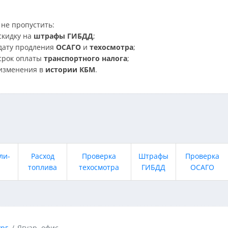
не пропустить:
скидку на
штрафы ГИБДД
;
дату продления
ОСАГО
и
техосмотра
;
срок оплаты
транспортного налога
;
изменения в
истории КБМ
.
ли-
Расход
Проверка
Штрафы
Проверка
топлива
техосмотра
ГИБДД
ОСАГО
рг
Ягуар, офис