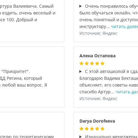
Артура Валиевича. Самый
Очень понравилось обуч
о ездить, очень веселый и
было обучаться онлайн, ч
се 100. Добрый и
очень понятный и доступн
инструктору...
читать дале
Источник: Яндекс
Алена Остапова
 "Приоритет".
С этой автошколой я сда
ДД Регина, который
Благодарю Вадима Бекташе
а любой ваш вопрос. Я
объясняет, его советы навс
спасибо Артур...
читать да
Источник: Яндекс
Darya Dorofeeva
ателю по теоретическому
Изначально менеджеры 