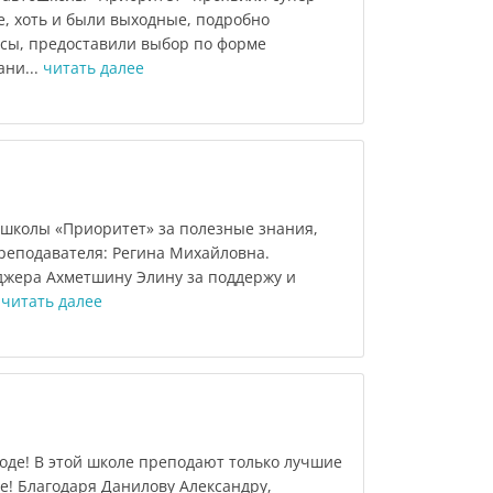
е, хоть и были выходные, подробно
осы, предоставили выбор по форме
ани...
читать далее
школы «Приоритет» за полезные знания,
преподавателя: Регина Михайловна.
жера Ахметшину Элину за поддержу и
.
читать далее
оде! В этой школе преподают только лучшие
е! Благодаря Данилову Александру,