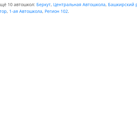
ещё 10 автошкол:
Беркут
,
Центральная Автошкола
,
Башкирский р
тор
,
1-ая Автошкола
,
Регион 102
.