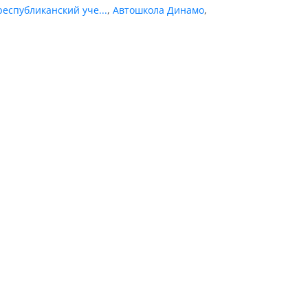
еспубликанский уче...
,
Автошкола Динамо
,