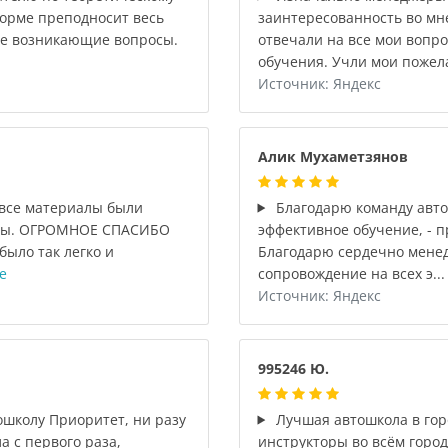
форме преподносит весь
заинтересованность во мн
се возникающие вопросы.
отвечали на все мои вопр
обучения. Учли мои пожел
Источник: Яндекс
Алик Мухаметзянов
 все материалы были
Благодарю команду авто
тны. ОГРОМНОЕ СПАСИБО
эффективное обучение, - 
ыло так легко и
Благодарю сердечно менед
е
сопровождение на всех э..
Источник: Яндекс
995246 Ю.
ошколу Приоритет, ни разу
Лучшая автошкола в гор
а с первого раза,
инструкторы во всём город