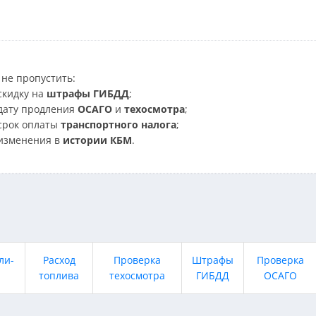
не пропустить:
скидку на
штрафы ГИБДД
;
дату продления
ОСАГО
и
техосмотра
;
срок оплаты
транспортного налога
;
изменения в
истории КБМ
.
ли-
Расход
Проверка
Штрафы
Проверка
топлива
техосмотра
ГИБДД
ОСАГО