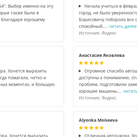
4". Выбор именно на эту
Начала учиться в феврал
орые также были в
город, не было уверенност
я благодаря хорошему
Борисовичу поборола все с
спокойный,...
читать далее
Источник: Яндекс
Анастасия Яковлева
ра. Хочется выразить
Огромное спасибо автош
гда помагала, четко и
доступны к пониманию, от
ных моментах, и большую
проблем, подготовили зам
хорошие машины,...
читать
Источник: Яндекс
Alyonka Moiseeva
ора. Хочется выразить
Отличная автошкола. Хо