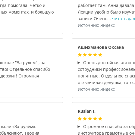
гда помогала, четко и
работает там, Анна давал
ных моментах, и большую
Лекции удобно было изучат
записи.Очень...
читать да
Источник: Яндекс
Ашихманова Оксана
школе "За рулем" , за
Очень достойная автошк
ство! Отдельное спасибо
сотрудники профессионалы
ддержит! Огромная
понятные. Отдельное спас
отзывчивая девушка, гото.
Источник: Яндекс
Ruslan I.
коле «За рулём».
Огромное спасибо за об
 объясняют. Теория
инструктора грамотные оч