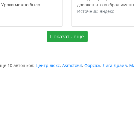
. Уроки можно было
доволен что выбрал именн
е
Источник: Яндекс
Показать еще
ещё 10 автошкол:
Центр люкс
,
Asmoto64
,
Форсаж
,
Лига Драйв
,
М