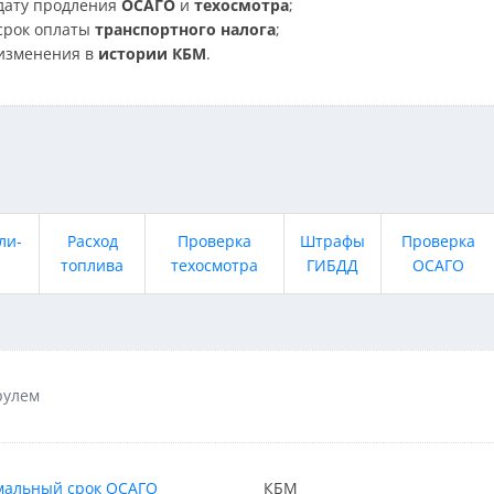
дату продления
ОСАГО
и
техосмотра
;
срок оплаты
транспортного налога
;
изменения в
истории КБМ
.
ли-
Расход
Проверка
Штрафы
Проверка
топлива
техосмотра
ГИБДД
ОСАГО
рулем
альный срок ОСАГО
КБМ