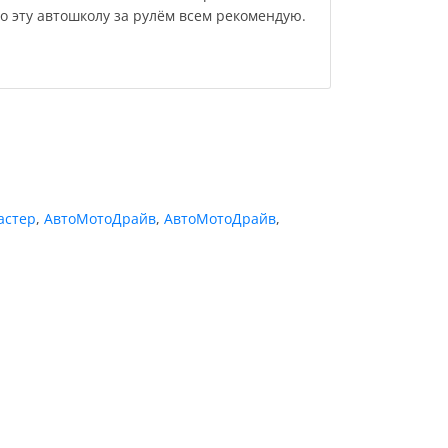
о эту автошколу за рулём всем рекомендую.
астер
,
АвтоМотоДрайв
,
АвтоМотоДрайв
,