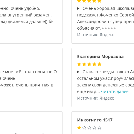
нно, очень удобно.
Очень хорошая школа,ве
ала внутренний экзамен.
подскажет.Фоменко Серге
ла) движемся дальше)) 😁
Александрович супер преп
объясняют.⭐️⭐️⭐️⭐️⭐️
Источник: Яндекс
Екатерина Морозова
ле мне всё стало понятно.О
Ставлю звезды только Ав
а очень
остальном ужас,проучилась
может, очень приятная в
закону свои денежные сред
ещё им д...
читать далее
Источник: Яндекс
Инкогнито 1517