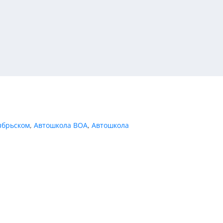
ябрьском
,
Автошкола ВОА
,
Автошкола