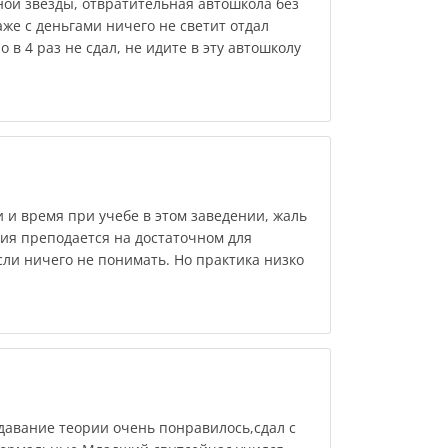
ной звезды, отвратительная автошкола без
аже с деньгами ничего не светит отдал
о в 4 раз не сдал, не идите в эту автошколу
 и время при учебе в этом заведении, жаль
рия преподается на достаточном для
ли ничего не понимать. Но практика низко
давание теории очень понравилось,сдал с