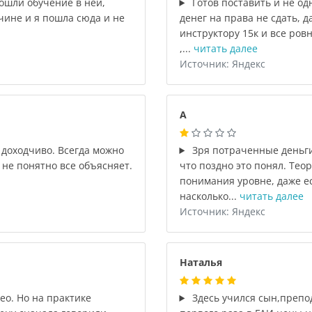
ошли обучение в ней,
Готов поставить и не од
чине и я пошла сюда и не
денег на права не сдать, д
инструктору 15к и все ровн
,...
читать далее
Источник: Яндекс
А
 доходчиво. Всегда можно
Зря потраченные деньги
 не понятно все объясняет.
что поздно это понял. Тео
понимания уровне, даже ес
насколько...
читать далее
Источник: Яндекс
Наталья
ео. Но на практике
Здесь учился сын,препо