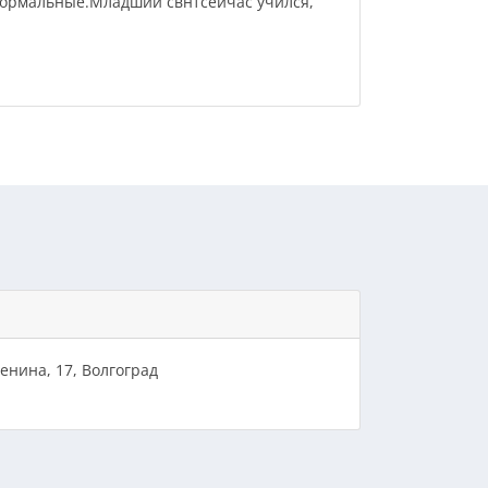
нормальные.Младший свнтсейчас учился,
енина, 17, Волгоград