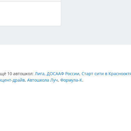
ещё 10 автошкол:
Лига
,
ДОСААФ России
,
Старт сити в Красноокт
кцент-драйв
,
Автошкола Луч
,
Формула-К
.