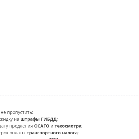
не пропустить:
скидку на
штрафы ГИБДД
;
дату продления
ОСАГО
и
техосмотра
;
срок оплаты
транспортного налога
;