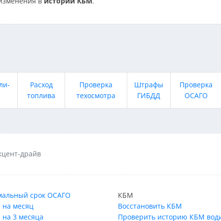
изменения в
истории КБМ
.
ли-
Расход
Проверка
Штрафы
Проверка
топлива
техосмотра
ГИБДД
ОСАГО
кцент-драйв
альный срок ОСАГО
КБМ
 на месяц
Восстановить КБМ
 на 3 месяца
Проверить историю КБМ вод