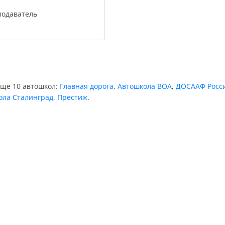
подаватель
ещё 10 автошкол:
Главная дорога
,
Автошкола ВОА
,
ДОСААФ Росс
ола Сталинград
,
Престиж
.