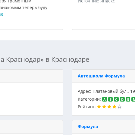
даря грамотным
Источник: Яндекс
 знакомым теперь буду
ее
а Краснодар» в Краснодаре
Автошкола Формула
Адрес: Платановый бул., 
Категории:
A
B
C
D
E
Рейтинг:
Формула