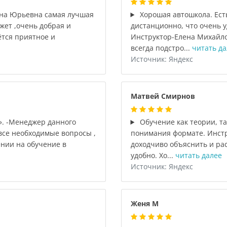
ана Юрьевна самая лучшая
Хорошая автошкола. Ест
жет ,очень добрая и
дистанционно, что очень у
ётся приятное и
Инструктор-Елена Михайло
всегда подстро...
читать да
Источник: Яндекс
Матвей Смирнов
». -Менеджер данного
Обучение как теории, та
 все необходимые вопросы ,
понимания формате. Инстр
нии на обучение в
доходчиво объяснить и рас
удобно. Хо...
читать далее
Источник: Яндекс
Женя М