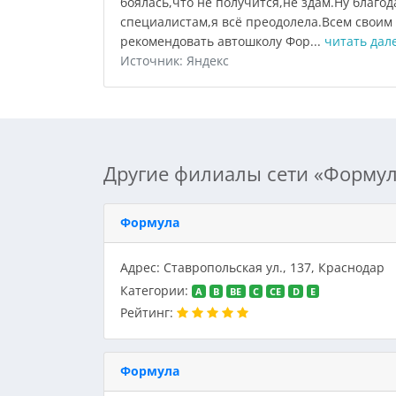
боялась,что не получится,не здам.Ну благо
специалистам,я всё преодолела.Всем своим
рекомендовать автошколу Фор...
читать дал
Источник: Яндекс
Другие филиалы сети «Формул
Формула
Адрес: Ставропольская ул., 137, Краснодар
Категории:
A
B
BE
C
CE
D
E
Рейтинг:
Формула