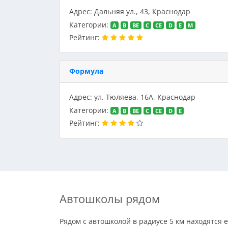
Адрес: Дальняя ул., 43, Краснодар
Категории:
A
B
BE
C
CE
D
E
M
Рейтинг:
Формула
Адрес: ул. Тюляева, 16А, Краснодар
Категории:
A
B
BE
C
CE
D
E
Рейтинг:
Автошколы рядом
Рядом с автошколой в радиусе 5 км находятся 