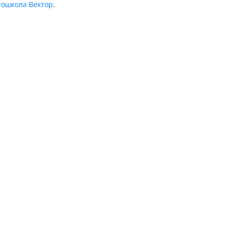
тошкола Вектор
.