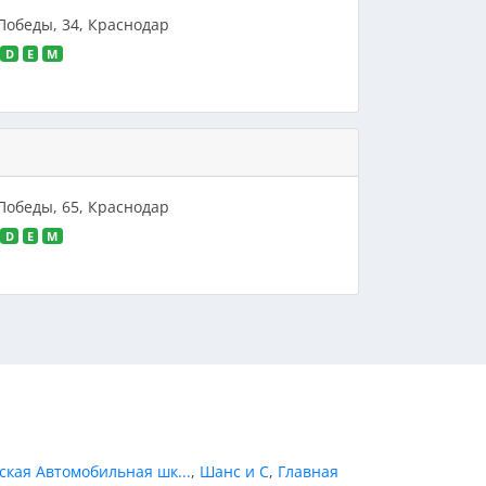
 Победы, 34, Краснодар
D
E
M
 Победы, 65, Краснодар
D
E
M
ская Автомобильная шк...
,
Шанс и С
,
Главная