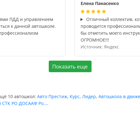
Елена Панасенко
тями ПДД и управлением
Отличный коллектив, ко
ться к данной автошколе.
проводится профессиональ
 профессионализм
бы отметить моего инстру
ОГРОМНОЕ!!!
Источник: Яндекс
Показать еще
ещё 10 автошкол:
Авто Престиж
,
Курс
,
Лидер
,
Автошкола в движ
 СТК РО ДОСААФ Ро...
.