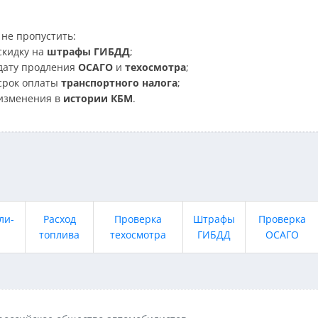
не пропустить:
скидку на
штрафы ГИБДД
;
дату продления
ОСАГО
и
техосмотра
;
срок оплаты
транспортного налога
;
изменения в
истории КБМ
.
ли-
Расход
Проверка
Штрафы
Проверка
топлива
техосмотра
ГИБДД
ОСАГО