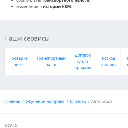
срок оплаты
транспортного налога
;
изменения в
истории КБМ
.
Наши сервисы
Договор
Проверка
Транспортный
Расход
купли-
авто
налог
топлива
т
продажи
Главная
Обучение на права
Елизово
Автошкола
ОСАГО