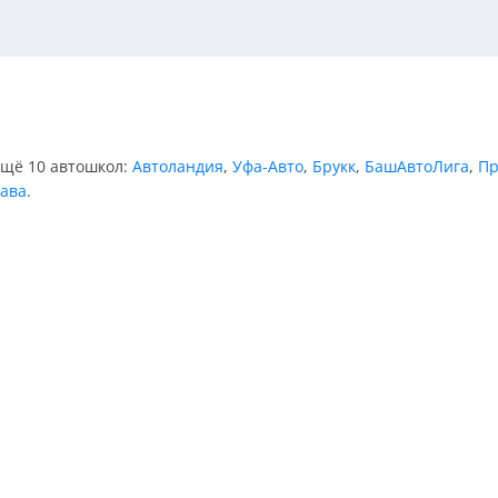
ещё 10 автошкол:
Автоландия
,
Уфа-Авто
,
Брукк
,
БашАвтоЛига
,
Пр
ава
.