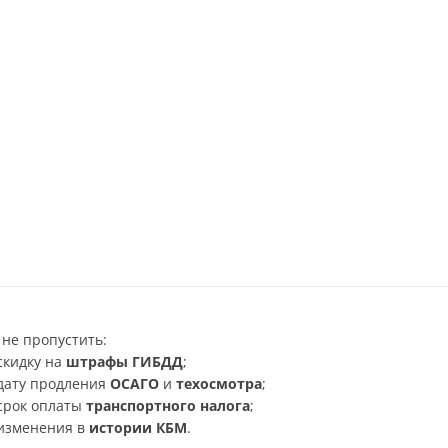
не пропустить:
скидку на
штрафы ГИБДД
;
дату продления
ОСАГО
и
техосмотра
;
срок оплаты
транспортного налога
;
изменения в
истории КБМ
.