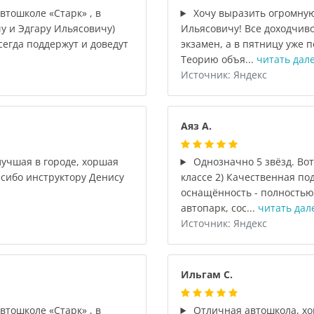
тошколе «Старк» , в
Хочу выразить огромную
у и Эдгару Ильясовичу)
Ильясовичу! Все доходчиво
Всегда поддержут и доведут
экзамен, а в пятницу уже п
Теорию объя...
читать дал
Источник: Яндекс
Аяз А.
лучшая в городе, хоршая
Однозначно 5 звёзд. Вот
асибо инструктору Денису
классе 2) Качественная по
оснащённость - полностью
автопарк, сос...
читать дал
Источник: Яндекс
Ильгам С.
тошколе «Старк» , в
Отличная автошкола, хо