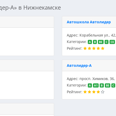
дер-А» в Нижнекамске
Автошкола Автолидер
Адрес: Корабельная ул., 4
Категории:
A
B
BE
C
CE
Рейтинг:
Автолидер-А
Адрес: просп. Химиков, 36
Категории:
A
A1
B
BE
C
Рейтинг: