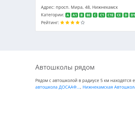
Адрес: просп. Мира, 48, Нижнекамск
Категории:
A
A1
B
BE
C
C1
C1E
CE
D
D
Рейтинг:
Автошколы рядом
Рядом с автошколой в радиусе 5 км находятся 
автошкола ДОСААФ...
,
Нижнекамская Автошкол