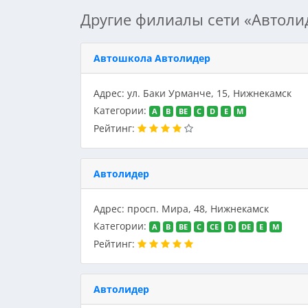
Другие филиалы сети «Автоли
Автошкола Автолидер
Адрес: ул. Баки Урманче, 15, Нижнекамск
Категории:
A
B
BE
C
D
E
M
Рейтинг:
Автолидер
Адрес: просп. Мира, 48, Нижнекамск
Категории:
A
B
BE
C
CE
D
DE
E
M
Рейтинг:
Автолидер