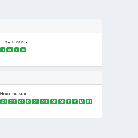
2, Нижнекамск
D
DE
E
M
, Нижнекамск
C1
C1E
CE
D
D1
D1E
DE
DE
E
M
M
В1