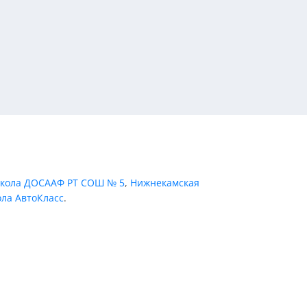
кола ДОСААФ РТ СОШ № 5
,
Нижнекамская
ла АвтоКласс
.