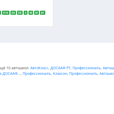
1
D1E
DE
DE
E
M
M
В1
ещё 10 автошкол:
АвтоКласс
,
ДОСААФ РТ
,
Профессионалъ
,
Автош
а ДОСААФ...
,
Профессионалъ
,
Клаксон
,
Профессионалъ
,
Автошко