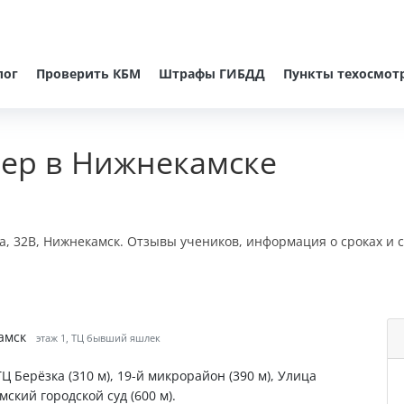
лог
Проверить КБМ
Штрафы ГИБДД
Пункты техосмот
ер в Нижнекамске
а, 32В, Нижнекамск. Отзывы учеников, информация о сроках и 
камск
этаж 1, ТЦ бывший яшлек
Ц Берёзка (310 м), 19-й микрорайон (390 м), Улица
ский городской суд (600 м).