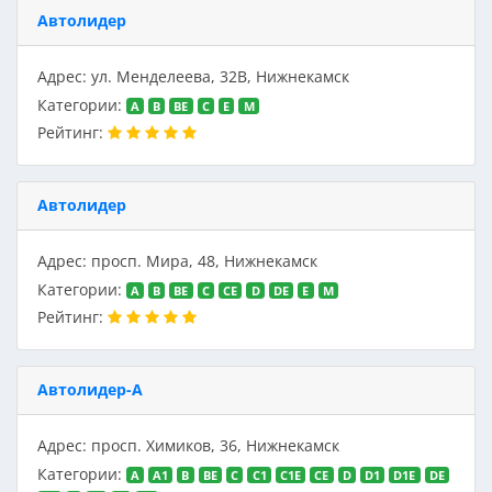
Автолидер
Адрес: ул. Менделеева, 32В, Нижнекамск
Категории:
A
B
BE
C
E
M
Рейтинг:
Автолидер
Адрес: просп. Мира, 48, Нижнекамск
Категории:
A
B
BE
C
CE
D
DE
E
M
Рейтинг:
Автолидер-А
Адрес: просп. Химиков, 36, Нижнекамск
Категории:
A
A1
B
BE
C
C1
C1E
CE
D
D1
D1E
DE