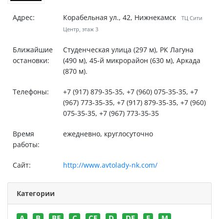
Адрес:
Корабельная ул., 42, Нижнекамск
ТЦ Сити
Центр, этаж 3
Ближайшие
Студенческая улица (297 м), РК Лагуна
остановки:
(490 м), 45-й микрорайон (630 м), Аркада
(870 м).
Телефоны:
+7 (917) 879-35-35, +7 (960) 075-35-35, +7
(967) 773-35-35, +7 (917) 879-35-35, +7 (960)
075-35-35, +7 (967) 773-35-35
Время
ежедневно, круглосуточно
работы:
Сайт:
http://www.avtolady-nk.com/
Категории
A
B
BE
C
CE
D
DE
E
M