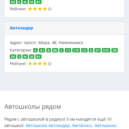
DE
E
M
M
В1
Рейтинг:
Автолидер
Адрес: просп. Мира, 48, Нижнекамск
Категории:
A
A1
B
BE
C
C1
C1E
CE
D
D1
D1E
DE
DE
E
M
M
В1
Рейтинг:
Автошколы рядом
Рядом с автошколой в радиусе 5 км находятся ещё 10
автошкол:
Автошкола Автолидер
,
АвтоКласс
,
Автошкола