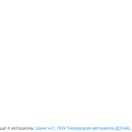
 ещё 4 автошколы:
Шанс и С
,
ПОУ Тихорецкая автошкола ДОСАА..