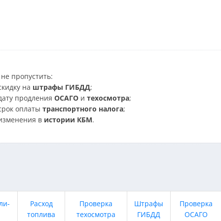
не пропустить:
скидку на
штрафы ГИБДД
;
дату продления
ОСАГО
и
техосмотра
;
срок оплаты
транспортного налога
;
изменения в
истории КБМ
.
ли-
Расход
Проверка
Штрафы
Проверка
топлива
техосмотра
ГИБДД
ОСАГО