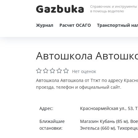
Справочник и инструменты
в помощь водителю
Журнал
Расчет ОСАГО
Транспортный на
Автошкола Автошко
Нет оценок
Автошкола Автошкола от Ттжт по адресу Красно
проезда, телефон и официальный сайт.
Адрес:
Красноармейская ул., 53, 
Ближайшие
Магазин Кубань (85 м), Вое
остановки:
Энгельса (660 м), Тихорецка