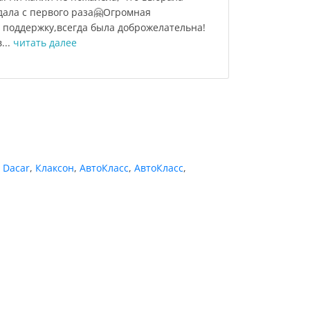
дала с первого раза🤗Огромная
 поддержку,всегда была доброжелательна!
...
читать далее
,
Dacar
,
Клаксон
,
АвтоКласс
,
АвтоКласс
,