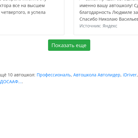
ктора все на высшем
именно вашу автошколу! С
с четвертого, я успела
благодарность Людмиле за
Спасибо Николаю Васильев
Источник: Яндекс
Показать еще
ещё 10 автошкол:
Профессионалъ
,
Автошкола Автолидер
,
iDriver
ДОСААФ...
.