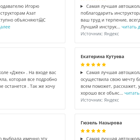
подавателю Игорю
Самая лучшая автошкола
структорам Азат
поблагодарить инструктора
оступно объясняют🤗С
ваш труд и терпение, всег
далее
Лучший инструк...
читать 
Источник: Яндекс
Екатерина Кутуева
оле «Джек» . На входе вас
Самая лучшая автошкола,
ла, которая все подробно
осуществила свою мечту б
е останется . Так же хочу
всем поможет, расскажет,
хорошо все объяс...
читать
Источник: Яндекс
Гюзель Назырова
о выбрала именно эту
Самая лучшая автошкола