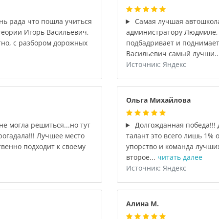
нь рада что пошла учиться
Самая лучшая автошкола
теории Игорь Васильевич,
администратору Людмиле, в
тно, с разбором дорожных
подбадривает и поднимает
Васильевич самый лучши..
Источник: Яндекс
Ольга Михайлова
не могла решиться...но тут
Долгожданная победа!!! 
огадала!!! Лучшее место
талант это всего лишь 1% 
твенно подходит к своему
упорство и команда лучши
второе...
читать далее
Источник: Яндекс
Алина М.