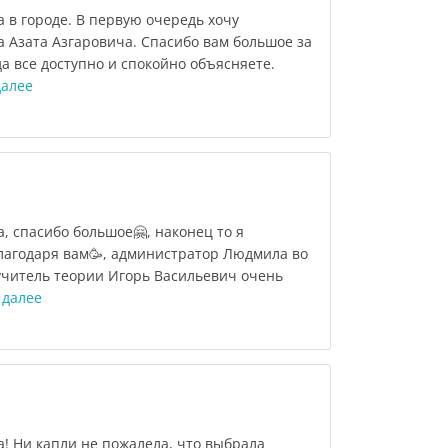
 в городе. В первую очередь хочу
 Азата Азгаровича. Спасибо вам большое за
да все доступно и спокойно объясняете.
далее
 спасибо большое🤗, наконец то я
лагодаря вам🥳, администратор Людмила во
 учитель теории Игорь Васильевич очень
 далее
! Ни капли не пожалела, что выбрала