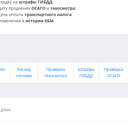
скидку на
штрафы ГИБДД
;
дату продления
ОСАГО
и
техосмотра
;
срок оплаты
транспортного налога
;
изменения в
истории КБМ
.
ли-
Расход
Проверка
Штрафы
Проверка
топлива
техосмотра
ГИБДД
ОСАГО
Джек