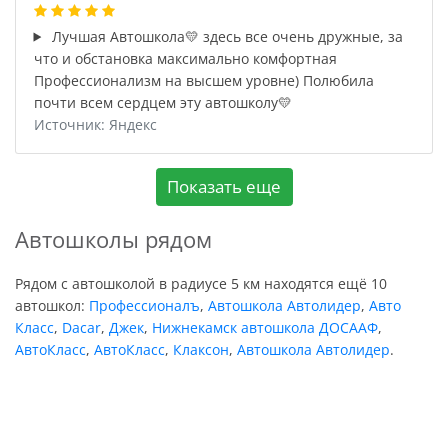
Лучшая Автошкола💛 здесь все очень дружные, за
что и обстановка максимально комфортная
Профессионализм на высшем уровне) Полюбила
почти всем сердцем эту автошколу💛
Источник: Яндекс
Показать еще
Автошколы рядом
Рядом с автошколой в радиусе 5 км находятся ещё 10
автошкол:
Профессионалъ
,
Автошкола Автолидер
,
Авто
Класс
,
Dacar
,
Джек
,
Нижнекамск автошкола ДОСААФ
,
АвтоКласс
,
АвтоКласс
,
Клаксон
,
Автошкола Автолидер
.