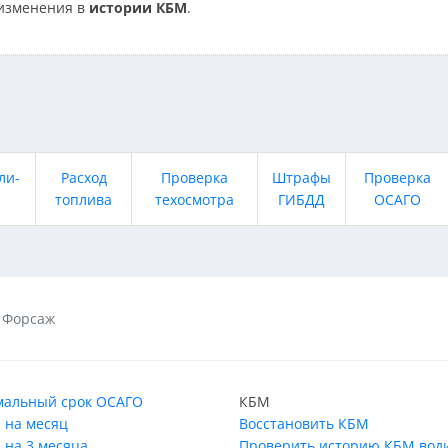
изменения в
истории КБМ
.
ли-
Расход
Проверка
Штрафы
Проверка
топлива
техосмотра
ГИБДД
ОСАГО
Форсаж
альный срок ОСАГО
КБМ
 на месяц
Восстановить КБМ
 на 3 месяца
Проверить историю КБМ вод