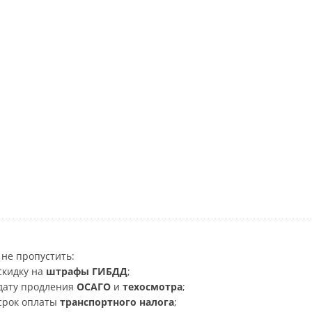
не пропустить:
скидку на
штрафы ГИБДД
;
дату продления
ОСАГО
и
техосмотра
;
срок оплаты
транспортного налога
;