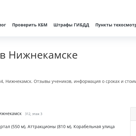
лог
Проверить КБМ
Штрафы ГИБДД
Пункты техосмот
 в Нижнекамске
34, Нижнекамск. Отзывы учеников, информация о сроках и стои
Нижнекамск
312, этаж 3
вартал (550 м), Аттракционы (810 м), Корабельная улица