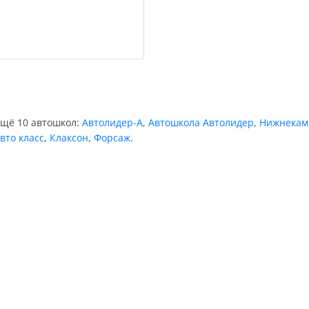
ещё 10 автошкол:
Автолидер-А
,
Автошкола Автолидер
,
Нижнекамс
вто класс
,
Клаксон
,
Форсаж
.