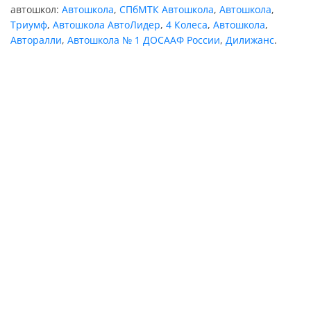
автошкол:
Автошкола
,
СПбМТК Автошкола
,
Автошкола
,
Триумф
,
Автошкола АвтоЛидер
,
4 Колеса
,
Автошкола
,
Авторалли
,
Автошкола № 1 ДОСААФ России
,
Дилижанс
.