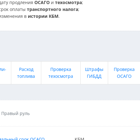
дату продления
ОСАГО
и
техосмотра
;
срок оплаты
транспортного налога
;
изменения в
истории КБМ
.
ли-
Расход
Проверка
Штрафы
Проверка
топлива
техосмотра
ГИБДД
ОСАГО
Правый руль
альный срок ОСАГО
КБМ