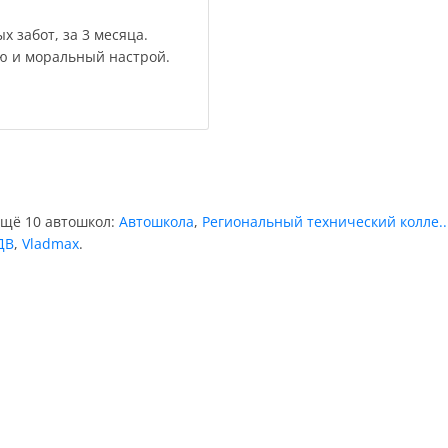
 забот, за 3 месяца.
ю и моральный настрой.
ещё 10 автошкол:
Автошкола
,
Региональный технический колле..
ДВ
,
Vladmax
.