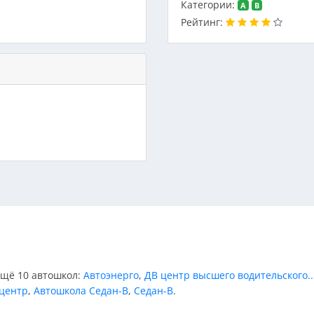
Категории:
A
B
Рейтинг:
ещё 10 автошкол:
Автоэнерго
,
ДВ центр высшего водительского..
центр
,
Автошкола Седан-В
,
Седан-В
.