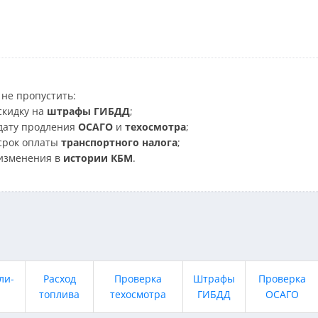
не пропустить:
скидку на
штрафы ГИБДД
;
дату продления
ОСАГО
и
техосмотра
;
срок оплаты
транспортного налога
;
изменения в
истории КБМ
.
ли-
Расход
Проверка
Штрафы
Проверка
топлива
техосмотра
ГИБДД
ОСАГО