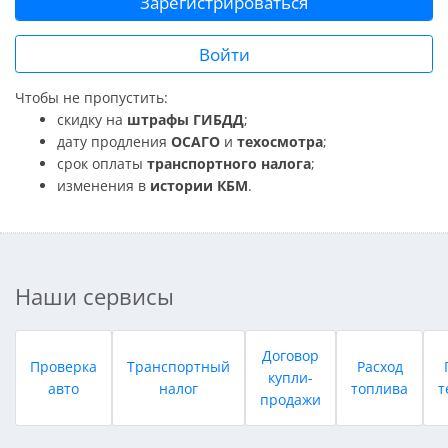
Зарегистрироваться
Войти
Чтобы не пропустить:
скидку на
штрафы ГИБДД
;
дату продления
ОСАГО
и
техосмотра
;
срок оплаты
транспортного налога
;
изменения в
истории КБМ
.
Наши сервисы
Договор
Проверка
Транспортный
Расход
купли-
авто
налог
топлива
т
продажи