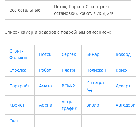
Поток, Паркон-С (контроль
Все остальные
остановки), Робот, ЛИСД-2Ф
Список камер и радаров с подробным описанием:
Стрит-
Поток
Сергек
Бинар
Вокорд
Фалькон
Стрелка
Робот
Платон
Полискан
Крис-П
Интегра-
Паркрайт
Амата
ВСМ-2
Декарт
КД
Астра
Кречет
Арена
Визир
Автодори
трафик
Скат