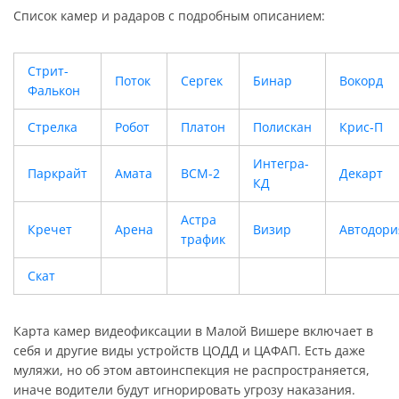
Список камер и радаров с подробным описанием:
Стрит-
Поток
Сергек
Бинар
Вокорд
Фалькон
Стрелка
Робот
Платон
Полискан
Крис-П
Интегра-
Паркрайт
Амата
ВСМ-2
Декарт
КД
Астра
Кречет
Арена
Визир
Автодори
трафик
Скат
Карта камер видеофиксации в Малой Вишере включает в
себя и другие виды устройств ЦОДД и ЦАФАП. Есть даже
муляжи, но об этом автоинспекция не распространяется,
иначе водители будут игнорировать угрозу наказания.