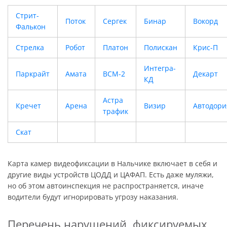
Стрит-
Поток
Сергек
Бинар
Вокорд
Фалькон
Стрелка
Робот
Платон
Полискан
Крис-П
Интегра-
Паркрайт
Амата
ВСМ-2
Декарт
КД
Астра
Кречет
Арена
Визир
Автодори
трафик
Скат
Карта камер видеофиксации в Нальчике включает в себя и
другие виды устройств ЦОДД и ЦАФАП. Есть даже муляжи,
но об этом автоинспекция не распространяется, иначе
водители будут игнорировать угрозу наказания.
Перечень нарушений, фиксируемых