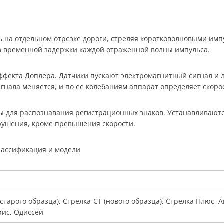
ь на отдельном отрезке дороги, стреляя коротковолновыми и
из временной задержки каждой отраженной волны импульса.
фекта Доплера. Датчики пускают электромагнитный сигнал и л
гнала меняется, и по ее колебаниям аппарат определяет скоро
для распознавания регистрационных знаков. Устанавливаются 
рушения, кроме превышения скорости.
лассификация и модели
(старого образца), Стрелка-СТ (нового образца), Стрелка Плюс, 
рис, Одиссей