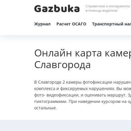
Справочник и инструменты
в помощь водителю
Журнал
Расчет ОСАГО
Транспортный на
Онлайн карта каме
Славгорода
В Славгороде 2 камеры фотофиксации наруше
комплекса и фиксируемых нарушениях. Вы мож
фото- видеофиксации, и оценивать маршрут. З
пиктограммами. При наведении курсором на од
остальные.