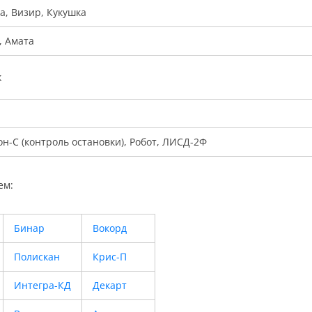
а, Визир, Кукушка
, Амата
к
он-С (контроль остановки), Робот, ЛИСД-2Ф
ем:
Бинар
Вокорд
Полискан
Крис-П
Интегра-КД
Декарт