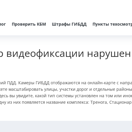
лог
Проверить КБМ
Штрафы ГИБДД
Пункты техосмот
р видеофиксации нарушен
ний ПДД. Камеры ГИБДД отображаются на онлайн-карте c напр
ете масштабировать улицы, участки дорог и отдельные районы
десь вы увидите, какой тип системы установлен на том или ин
ну из них появляется название комплекса: Тренога, Стационар