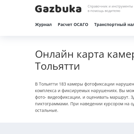
Справочник и инструменты
в помощь водителю
Журнал
Расчет ОСАГО
Транспортный на
Онлайн карта каме
Тольятти
В Тольятти 183 камеры фотофиксации наруше
комплекса и фиксируемых нарушениях. Вы мож
фото- видеофиксации, и оценивать маршрут. З
пиктограммами. При наведении курсором на од
остальные.