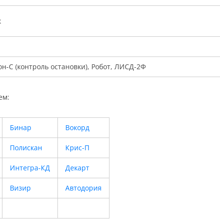
к
он-С (контроль остановки), Робот, ЛИСД-2Ф
ем:
Бинар
Вокорд
Полискан
Крис-П
Интегра-КД
Декарт
Визир
Автодория