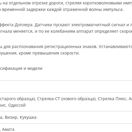
ь на отдельном отрезке дороги, стреляя коротковолновыми и
из временной задержки каждой отраженной волны импульса.
фекта Доплера. Датчики пускают электромагнитный сигнал и л
гнала меняется, и по ее колебаниям аппарат определяет скоро
для распознавания регистрационных знаков. Устанавливаются 
рушения, кроме превышения скорости.
ссификация и модели
(старого образца), Стрелка-СТ (нового образца), Стрелка Плюс, 
рис, Одиссей
а, Визир, Кукушка
, Амата