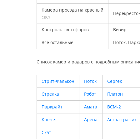
Камера проезда на красный
Перекресто
свет
Контроль светофоров
Визир
Все остальные
Поток, Парк
Список камер и радаров с подробным описани
Стрит-Фалькон
Поток
Сергек
Стрелка
Робот
Платон
Паркрайт
Амата
ВСМ-2
Кречет
Арена
Астра трафик
Скат