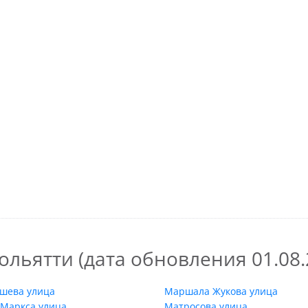
льятти (дата обновления 01.08.2
шева улица
Маршала Жукова улица
 Маркса улица
Матросова улица