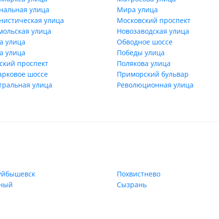
нальная улица
Мира улица
нистическая улица
Московский проспект
мольская улица
Новозаводская улица
а улица
Обводное шоссе
а улица
Победы улица
ский проспект
Полякова улица
арковое шоссе
Приморский бульвар
тральная улица
Революционная улица
уйбышевск
Похвистнево
ный
Сызрань