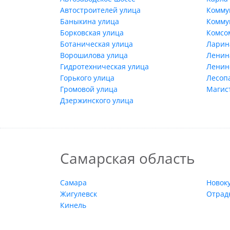
Автостроителей улица
Комму
Баныкина улица
Комму
Борковская улица
Комсо
Ботаническая улица
Ларин
Ворошилова улица
Ленин
Гидротехническая улица
Ленин
Горького улица
Лесоп
Громовой улица
Магис
Дзержинского улица
Самарская область
Самара
Новок
Жигулевск
Отрад
Кинель