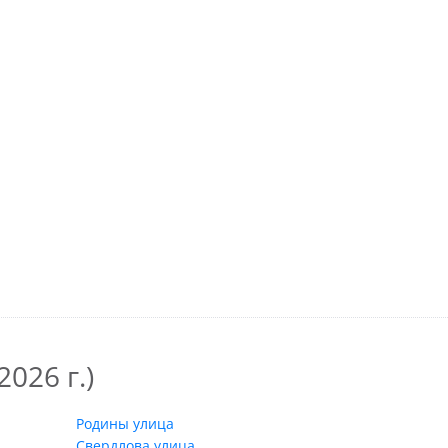
026 г.)
Родины улица
Свердлова улица