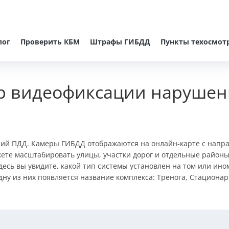
лог
Проверить КБМ
Штрафы ГИБДД
Пункты техосмот
р видеофиксации нарушен
ний ПДД. Камеры ГИБДД отображаются на онлайн-карте c напр
ете масштабировать улицы, участки дорог и отдельные районы
десь вы увидите, какой тип системы установлен на том или ин
ну из них появляется название комплекса: Тренога, Стационар