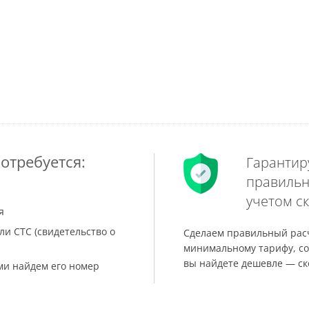
отребуется:
Гарантир
правильн
учетом ск
я
ли СТС (свидетельство о
Сделаем правильный расч
минимальному тарифу, со
вы найдете дешевле — ск
ами найдем его номер