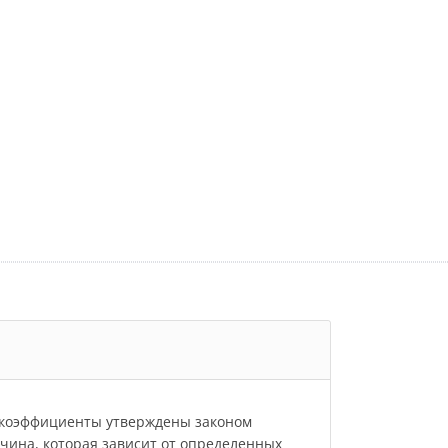
и коэффициенты утверждены законом
личина, которая зависит от определенных