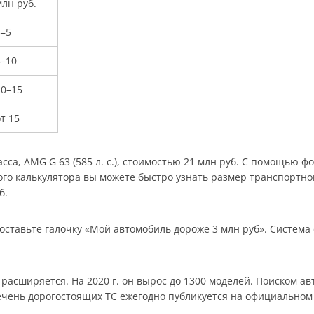
лн руб.
3–5
5–10
10–15
т 15
са, AMG G 63 (585 л. с.), стоимостью 21 млн руб. С помощью фор
о калькулятора вы можете быстро узнать размер транспортного
б.
оставьте галочку «Мой автомобиль дороже 3 млн руб». Система
асширяется. На 2020 г. он вырос до 1300 моделей. Поиском ав
ечень дорогостоящих ТС ежегодно публикуется на официальном