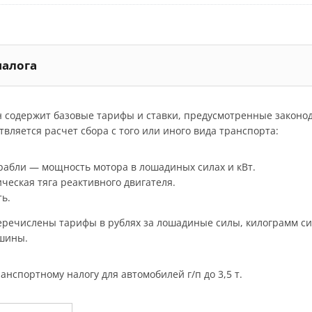
налога
н содержит базовые тарифы и ставки, предусмотренные законо
вляется расчет сбора с того или иного вида транспорта:
орабли — мощность мотора в лошадиных силах и кВт.
ческая тяга реактивного двигателя.
ь.
речислены тарифы в рублях за лошадиные силы, килограмм силы
ашины.
анспортному налогу для автомобилей г/п до 3,5 т.