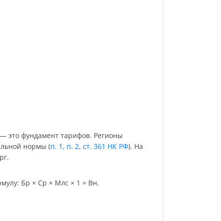
 — это фундамент тарифов. Регионы
ельной нормы (
п. 1, п. 2, ст. 361 НК РФ
). На
рг.
улу: Бр × Ср × Млс × 1 = Вн.