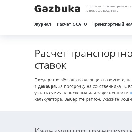
Справочник и инструменты
в помощь водителю
Журнал
Расчет ОСАГО
Транспортный на
Расчет транспортно
ставок
Государство обязало владельцев наземного, н
1 декабря.
За просрочку на собственника ТС в
узнать сумму начисления или задолженности
н
калькулятора. Выберите регион, укажите мощно
Калькулятор транспорт