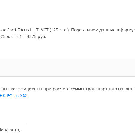
с Ford Focus III, Ti VCT (125 л. с.). Подставляем данные в форм
5 л. с. × 1 = 4375 руб.
ьные коэффициенты при расчете суммы транспортного налога. 
 НК РФ ст. 362
.
ена авто,