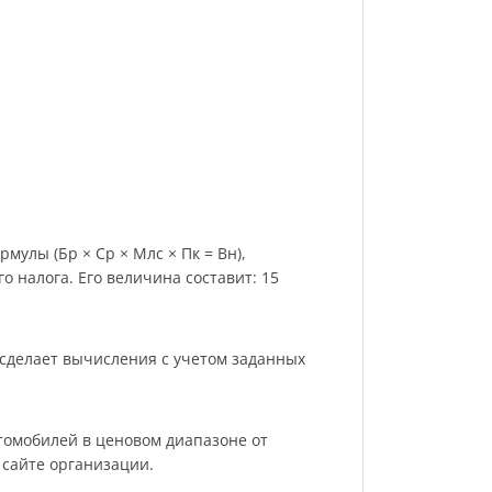
мулы (Бр × Ср × Млс × Пк = Вн),
 налога. Его величина составит: 15
 сделает вычисления с учетом заданных
томобилей в ценовом диапазоне от
 сайте организации.