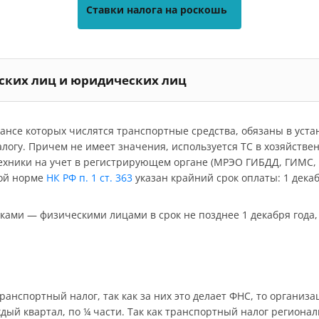
Ставки налога на роскошь
еских лиц и юридических лиц
ансе которых числятся транспортные средства, обязаны в уст
алогу. Причем не имеет значения, используется ТС в хозяйстве
ехники на учет в регистрирующем органе (МРЭО ГИБДД, ГИМС, Г
вой норме
НК РФ п. 1 ст. 363
указан крайний срок оплаты: 1 декаб
ками — физическими лицами в срок не позднее 1 декабря года
ранспортный налог, так как за них это делает ФНС, то организ
дый квартал, по ¼ части. Так как транспортный налог регионал