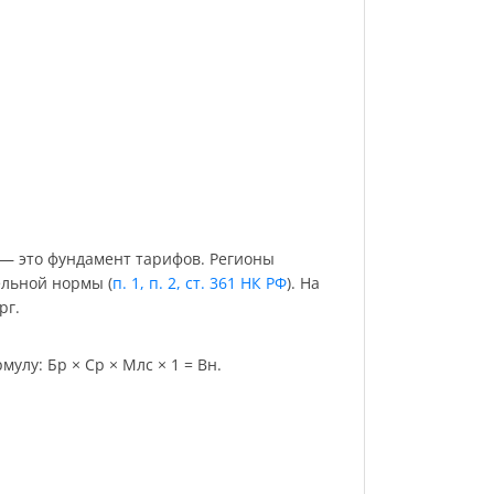
 — это фундамент тарифов. Регионы
ельной нормы (
п. 1, п. 2, ст. 361 НК РФ
). На
рг.
улу: Бр × Ср × Млс × 1 = Вн.