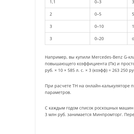
1,1
0–3
2
0–5
3
0–10
3
0–20
о
Например, вы купили Mercedes-Benz G-клас
повышающего коэффициента (Пк) и простог
руб. × 10 × 585 л. с. × 3 (коэфф) = 263 250 ру
При расчете ТН на онлайн-калькуляторе п
параметров.
С каждым годом список роскошных машин р
3 млн руб. занимается Минпромторг. Пер