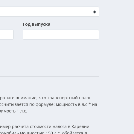
а
Год выпуска
ратите внимание, что транспортный налог
ссчитывается по формуле: мощность в л.с * на
оимость 1 л.с.
имер расчета стоимости налога в Карелии:
томобиль мощностью 150 л.с. обойдется в