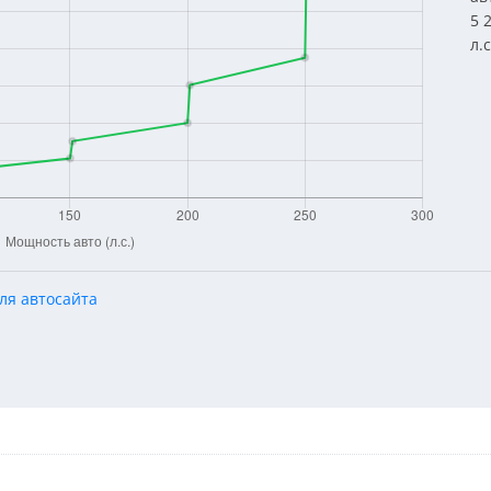
5 
л.
ля автосайта