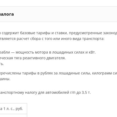
налога
н содержит базовые тарифы и ставки, предусмотренные законо
вляется расчет сбора с того или иного вида транспорта:
орабли — мощность мотора в лошадиных силах и кВт.
ческая тяга реактивного двигателя.
ь.
речислены тарифы в рублях за лошадиные силы, килограмм силы
ашины.
анспортному налогу для автомобилей г/п до 3,5 т.
 1 л. с., руб.