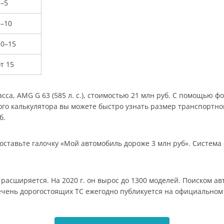
3–5
5–10
10–15
т 15
са, AMG G 63 (585 л. с.), стоимостью 21 млн руб. С помощью фор
о калькулятора вы можете быстро узнать размер транспортного
б.
оставьте галочку «Мой автомобиль дороже 3 млн руб». Система
асширяется. На 2020 г. он вырос до 1300 моделей. Поиском ав
ечень дорогостоящих ТС ежегодно публикуется на официальном