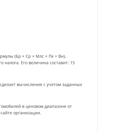
мулы (Бр × Ср × Млс × Пк = Вн),
 налога. Его величина составит: 15
 сделает вычисления с учетом заданных
томобилей в ценовом диапазоне от
 сайте организации.