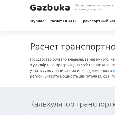
Справочник и инструменты
в помощь водителю
Журнал
Расчет ОСАГО
Транспортный на
Расчет транспортно
Государство обязало владельцев наземного, н
1 декабря.
За просрочку на собственника ТС в
узнать сумму начисления или задолженности
н
регион, укажите мощность двигателя (л. с.) и
Калькулятор транспорт