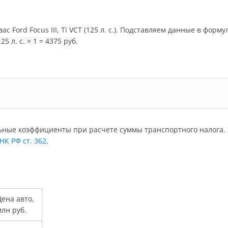
с Ford Focus III, Ti VCT (125 л. с.). Подставляем данные в форм
5 л. с. × 1 = 4375 руб.
ьные коэффициенты при расчете суммы транспортного налога. 
 НК РФ ст. 362
.
ена авто,
лн руб.